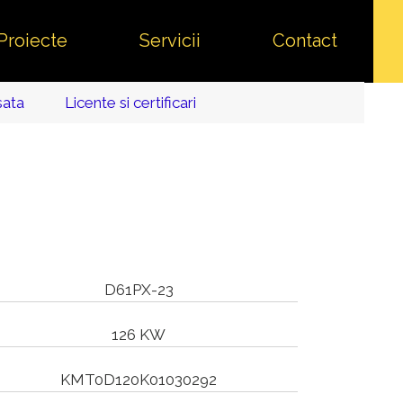
Proiecte
Servicii
Contact
sata
Licente si certificari
D61PX-23
126 KW
KMT0D120K01030292